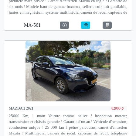
première main privée ! Carnet d'entretien Mazda en règle ! Garantie de
six mois ! Modèle haut de gamme luxueux, sellerie cuir, toit gonflable,
jantes en magnésium, système multimédia, caméra de recul, capteurs de
recul et bien plus encore ! Financement et reprise jusqu'à 100 %
disponibles ! Notre adresse est Autotest Netanya, un institut de contrôle
MA-561
de véhicules avant achat agréé par le ministère des Transports, David
Pinkas 35, Netanya.
MAZDA 2 2021
82900 ₪
25000 Km, 1 main Voiture comme neuve ! Inspection moteur,
transmission et châssis garantie ! Garantie d'un an ! Véhicule d'occasion,
conducteur unique ! 25 000 km à peine parcourus, carnet d'entretien
Mazda ! Multimédia, caméra de recul, capteurs de recul, téléphone