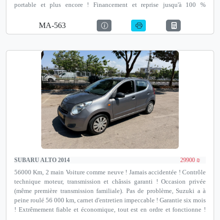
portable et plus encore ! Financement et reprise jusqu'à 100 %
disponibles ! Notre adresse est Autotest Netanya, un institut de contrôle
technique avant achat agréé par le ministère des Transports, David
MA-563
Pinkas 35, Netanya.
SUBARU ALTO 2014
29900 ₪
56000 Km, 2 main Voiture comme neuve ! Jamais accidentée ! Contrôle
technique moteur, transmission et châssis garanti ! Occasion privée
(même première transmission familiale). Pas de problème, Suzuki a à
peine roulé 56 000 km, carnet d'entretien impeccable ! Garantie six mois
! Extrêmement fiable et économique, tout est en ordre et fonctionne !
Possibilité de financement jusqu'à 100 % et de reprise ! Notre adresse est