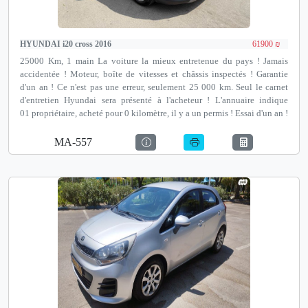
HYUNDAI i20 cross 2016
61900 ₪
25000 Km, 1 main La voiture la mieux entretenue du pays ! Jamais
accidentée ! Moteur, boîte de vitesses et châssis inspectés ! Garantie
d'un an ! Ce n'est pas une erreur, seulement 25 000 km. Seul le carnet
d'entretien Hyundai sera présenté à l'acheteur ! L'annuaire indique
01 propriétaire, acheté pour 0 kilomètre, il y a un permis ! Essai d'un an !
Multimédia, caméra de recul, capteurs de recul, téléphone portable et
plus encore ! Possibilité de financement jusqu'à 100 % et de reprise !
MA-557
Notre adresse est Autotest Netanya, un institut de contrôle technique
avant achat agréé par le ministère des Transports, David Pinkas 35,
Netanya.