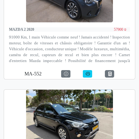
MAZDA 2 2020
57900 ₪
91000 Km, 1 main Véhicule comme neuf ! Jamais accidenté ! Inspection
moteur, boîte de vitesses et châssis obligatoire ! Garantie d'un an !
Véhicule d'occasion, conducteur unique ! Modèle luxueux, multimédia,
caméra de recul, capteurs de recul et bien plus encore ! Carnet
d'entretien Mazda impeccable ! Possibilité de financement jusqu'à
100 % et de reprise ! Notre adresse est Autotest Netanya, un institut de
contrôle technique avant achat agréé par le ministère des Transports,
MA-552
David Pinkas 35, Netanya.