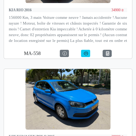
KIA RIO 2016
34900 ₪
156000 Km, 3 main Voiture comme neuve ! Jamais accidentée ! Aucune
rayure ! Moteur, boîte de vitesses et châssis inspectés ! Garantie de six
mois ! Carnet d'entretien Kia impeccable ! Achetée à 0 kilomètre comme
neuve, donc 02 propriétaires apparaissent sur le permis ! (Aucun contrat
de location enregistré sur le permis) La plus fiable, tout est en ordre et
fonctionne ! Nouveau système multimédia CarPlay, caméra de recul et
plus encore ! Possibilité de financement jusqu'à 100 % et de reprise !
MA-558
Notre adresse est Autotest Netanya, un institut de contrôle de véhicules
avant achat agréé par le ministère des Transports, David Pinkas 35,
Netanya.