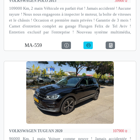
VOLKSWAGEN POLO 2015
39900 ₪
109000 Km, 2 main Véhicule en parfait état ! Jamais accidenté ! Aucune
rayure ! Nous nous engageons à inspecter le moteur, la boîte de vitesses
et le châssis ! Occasion et première main privées ! Garantie de 3 mois !
Carnet d'entretien complet au garage Fluxgen Felix de Tel Aviv !
Entretien exclusif par l'entreprise ! Nouveau système multimédia,
CarPlay, caméra de recul, capteurs de recul et plus encore ! Possibilité de
financement jusqu'à 100 % et de reprise ! Notre adresse est Autotest
MA-559
Netanya, un institut de contrôle de véhicules avant achat agréé par le
ministère des Transports, David Pinkas 35, Netanya.
VOLKSWAGEN TUGUAN 2020
107900 ₪
96000 Km, 1 main Voiture comme neuve ! Jamais accidentée !