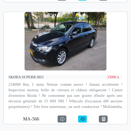
SKODA SUPERB 2015
33900 ₪
234000 Km, 1 main Voiture comme neuve ! Jamais accidentée !
Inspection moteur, boîte de vitesses et châssis obligatoire ! Carnet
d'entretien Skoda ! Ne consomme pas une goutte d'huile après une
révision générale de 15 000 NIS ! Véhicule d'occasion (00 anciens
propriétaires) ! Très bien entretenue, un seul conducteur ! Multimédia,
caméra de recul, capteurs de recul, téléphone portable et bien plus
encore ! Financement jusqu'à 100 % et option de reprise ! Notre adresse
MA-566
est Autotest Netanya, un institut de contrôle technique avant achat
agréé par le ministère des Transports, David Pinkas 35, Netanya.