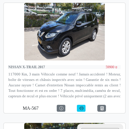
NISSAN X-TRAIL 2017
59900 ₪
117000 Km, 3 main Véhicule comme neuf ! Jamais accidenté ! Moteur,
boîte de vitesses et châssis inspectés avec soin ! Garantie de six mois !
Aucune rayure ! Carnet d'entretien Nissan impeccable remis au client !
Tout fonctionne et est en ordre ! 7 places, multimédia, caméra de recul,
capteurs de recul et plus encore ! Véhicule privé uniquement (2 ans avec
permis) ! Possibilité de financement jusqu'à 100 % et de reprise ! Nos
articles Autotest Netanya : Institut de contrôle technique avant achat
MA-567
agréé par le ministère des Transports, David Pinkas 35 Netanya.