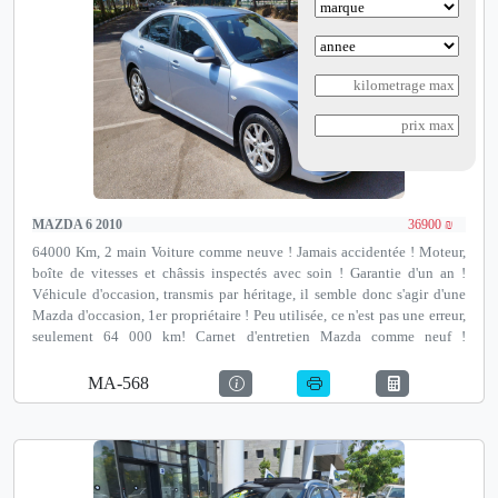
MAZDA 6 2010
36900 ₪
64000 Km, 2 main Voiture comme neuve ! Jamais accidentée ! Moteur,
boîte de vitesses et châssis inspectés avec soin ! Garantie d'un an !
Véhicule d'occasion, transmis par héritage, il semble donc s'agir d'une
Mazda d'occasion, 1er propriétaire ! Peu utilisée, ce n'est pas une erreur,
seulement 64 000 km! Carnet d'entretien Mazda comme neuf !
Extrêmement fiable, tout est en ordre et fonctionne ! Possibilité de
financement jusqu'à 100 % et de reprise ! Notre adresse est Autotest
MA-568
Netanya, un institut de contrôle technique avant achat agréé par le
ministère des Transports, David Pinkas 35, Netanya.