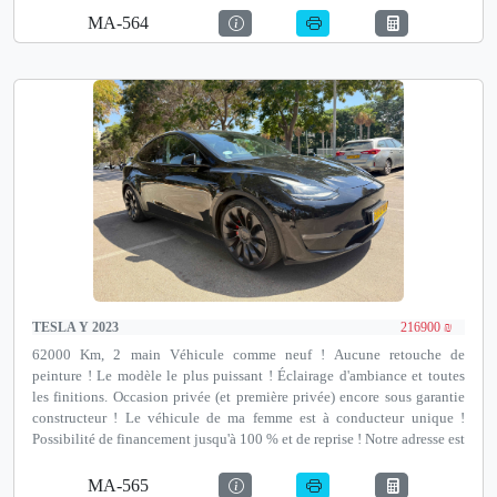
Autotest Netanya, un institut de contrôle technique avant achat agréé
MA-564
par le ministère des Transports, David Pinkas 35, Netanya.
TESLA Y 2023
216900 ₪
62000 Km, 2 main Véhicule comme neuf ! Aucune retouche de
peinture ! Le modèle le plus puissant ! Éclairage d'ambiance et toutes
les finitions. Occasion privée (et première privée) encore sous garantie
constructeur ! Le véhicule de ma femme est à conducteur unique !
Possibilité de financement jusqu'à 100 % et de reprise ! Notre adresse est
Autotest Netanya, un institut de contrôle technique avant achat agréé
par le ministère des Transports, David Pinkas 35, Netanya.
MA-565