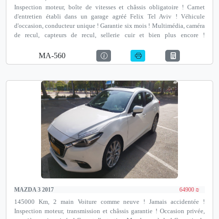
Inspection moteur, boîte de vitesses et châssis obligatoire ! Carnet
d'entretien établi dans un garage agréé Felix Tel Aviv ! Véhicule
d'occasion, conducteur unique ! Garantie six mois ! Multimédia, caméra
de recul, capteurs de recul, sellerie cuir et bien plus encore !
Financement jusqu'à 100 % et option de reprise ! Notre adresse est
Autotest Netanya, un institut de contrôle technique avant achat agréé
MA-560
par le ministère des Transports, David Pinkas 35, Netanya.
MAZDA 3 2017
64900 ₪
145000 Km, 2 main Voiture comme neuve ! Jamais accidentée !
Inspection moteur, transmission et châssis garantie ! Occasion privée,