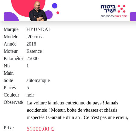
Marque
HYUNDAI
Modele
i20 cross
Année
2016
Moteur
Essence
Kilométrage
25000
Nb
1
Main
boite
automatique
Places
5
Couleur
noir
Observation
Prix :
61900.00 ₪